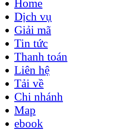
Home
Dịch vụ
Giải mã
Tin tức
Thanh toán
Liên hệ
Tải về
Chi nhánh
Map
ebook