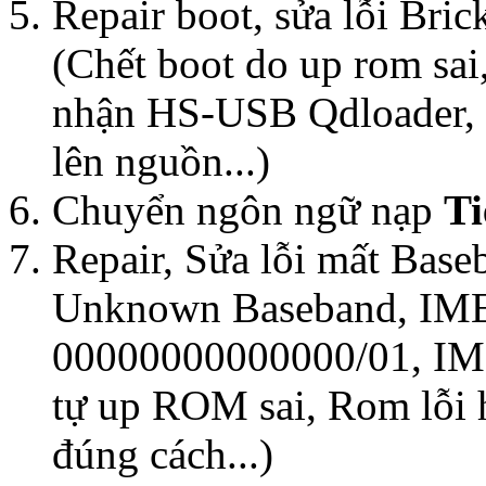
Repair boot, sửa lỗi Bri
(Chết boot do up rom sai
nhận HS-USB Qdloader
lên nguồn...)
Chuyển ngôn ngữ nạp
Ti
Repair, Sửa lỗi mất Bas
Unknown Baseband, IMEl 
00000000000000/01, IM
tự up ROM sai, Rom lỗi
đúng cách...)