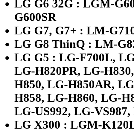
LG G6 32G : LGM-G6
G600SR
LG G7, G7+ : LM-G710N
LG G8 ThinQ : LM-G82
LG G5 : LG-F700L, LG
LG-H820PR, LG-H830,
H850, LG-H850AR, LG
H858, LG-H860, LG-H
LG-US992, LG-VS987,
LG X300 : LGM-K120