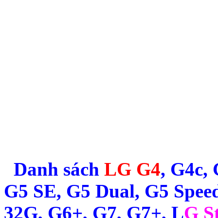
Danh sách
LG G4
, G4c,
G5 SE, G5 Dual, G5 Speed
32G, G6+, G7, G7+, L
G St