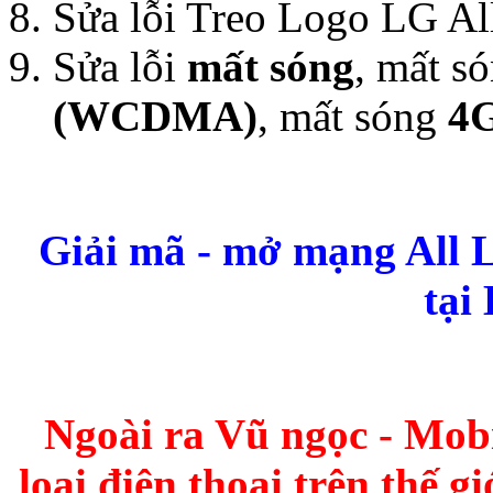
Sửa lỗi Treo Logo LG A
Sửa lỗi
mất sóng
, mất s
(WCDMA)
, mất sóng
4
Giải mã - mở mạng All L
tại
Ngoài ra Vũ ngọc - Mobi
loại điện thoại trên thế 