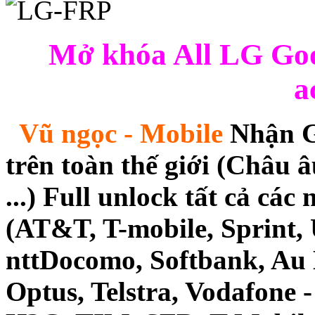
Mở khóa All LG Goo
a
Vũ ngọc - Mobile
Nhận Gi
trên toàn thế giới (Châu 
...) Full unlock tất cả cá
(AT&T, T-mobile, Sprint, 
nttDocomo, Softbank, Au
Optus, Telstra, Vodafone -