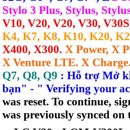
Stylo 3 Plus, Stylus, Stylu
V10, V20, V20, V30, V30S
K4, K7, K8, K10, K20, K2
X400, X300.
X Power, X P
X Venture LTE. X Charge.
Q7, Q8, Q9
: Hỗ trợ Mở k
bạn" - " Verifying your a
was reset. To continue, si
was previously synced on t