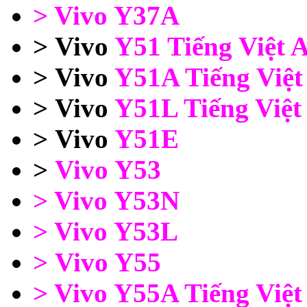
> Vivo Y37A
>
Vivo
Y51 Tiếng Việt A
>
Vivo
Y51A Tiếng Việt
>
Vivo
Y51L Tiếng Việt
>
Vivo
Y51E
>
Vivo
Y53
> Vivo Y53N
> Vivo Y53L
>
Vivo
Y55
> Vivo Y55A Tiếng Việt