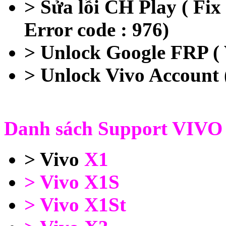
> Sửa lỗi CH Play ( Fix 
Error code : 976)
> Unlock Google FRP ( 
> Unlock Vivo Account 
Danh sách Support VIVO
> Vivo
X1
> Vivo
X1
S
> Vivo
X1
St