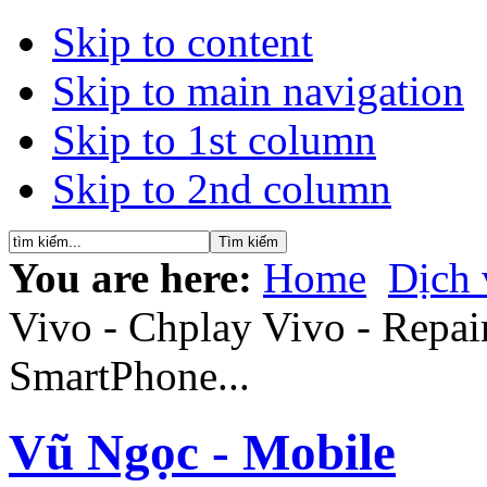
Skip to content
Skip to main navigation
Skip to 1st column
Skip to 2nd column
You are here:
Home
Dịch 
Vivo - Chplay Vivo - Repai
SmartPhone...
Vũ Ngọc - Mobile