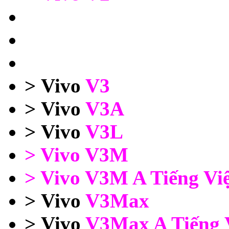
>
Vivo
V3
>
Vivo
V3A
>
Vivo
V3L
> Vivo V3M
> Vivo V3M A Tiếng Việ
>
Vivo
V3Max
>
Vivo
V3Max A Tiếng V