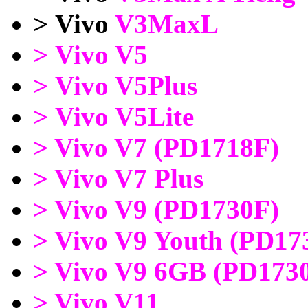
>
Vivo
V3MaxL
>
Vivo
V5
>
Vivo
V5Plus
>
Vivo
V5Lite
> Vivo V7 (PD1718F)
> Vivo V7 Plus
> Vivo V9 (PD1730F)
> Vivo V9 Youth (PD17
> Vivo V9 6GB (PD173
> Vivo V11