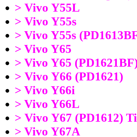
>
Vivo
Y55
L
>
Vivo
Y55s
> Vivo Y55s (PD1613BF
> Vivo Y65
> Vivo Y65 (PD1621BF
>
Vivo
Y66 (PD1621)
> Vivo Y66i
> Vivo Y66L
>
Vivo
Y67 (PD1612) Ti
> Vivo Y67A