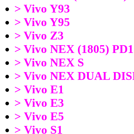
> Vivo Y93
> Vivo Y95
> Vivo Z3
> Vivo NEX (1805) PD
> Vivo NEX S
> Vivo NEX DUAL DI
>
Vivo
E1
>
Vivo
E3
>
Vivo
E5
>
Vivo
S1