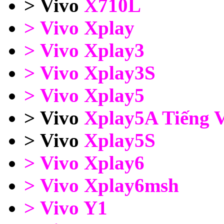
>
Vivo
X710L
>
Vivo
Xplay
>
Vivo
Xplay
3
>
Vivo
Xplay3S
>
Vivo
Xplay5
>
Vivo
Xplay5A Tiếng V
>
Vivo
Xplay5S
>
Vivo
Xplay6
>
Vivo
Xplay6
msh
>
Vivo
Y1