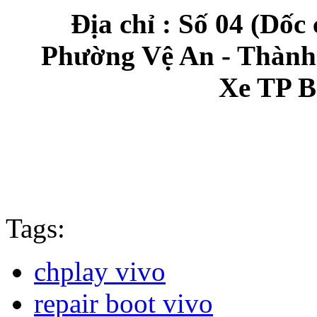
Địa chỉ : Số 04 (Dốc
Phường Vệ An - Thành
Xe TP B
Tags:
chplay vivo
repair boot vivo