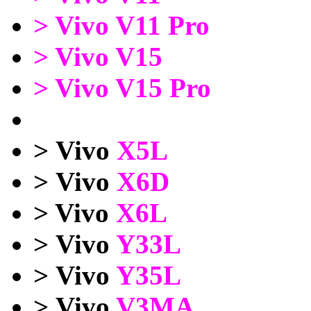
> Vivo V11 Pro
> Vivo V15
> Vivo V15 Pro
>
Vivo
X5L
>
Vivo
X6D
>
Vivo
X6L
>
Vivo
Y33L
>
Vivo
Y35L
>
Vivo
V3MA