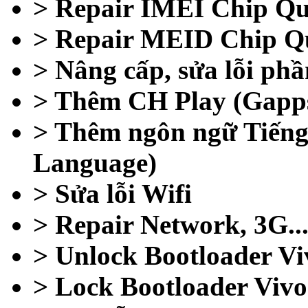
> Repair IMEI Chip 
> Repair MEID Chip 
> Nâng cấp, sửa lỗi ph
> Thêm CH Play (Gapp
> Thêm ngôn ngữ Tiếng
Language)
> Sửa lỗi Wifi
> Repair Network, 3G..
> Unlock Bootloader Vi
> Lock Bootloader Vivo